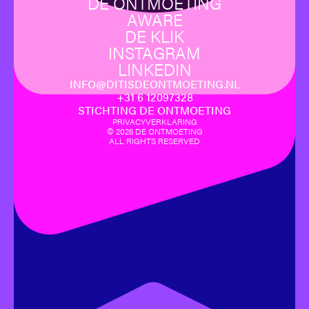
DE ONTMOETING
AWARE
DE KLIK
INSTAGRAM
LINKEDIN
INFO@DITISDEONTMOETING.NL
‪+31 6 12097328‬
STICHTING DE ONTMOETING
PRIVACYVERKLARING
©
2026
DE ONTMOETING
ALL RIGHTS RESERVED