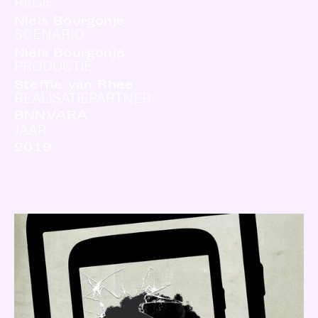
REGIE
Niels Bourgonje
SCENARIO
Niels Bourgonje
PRODUCTIE
Steffie van Rhee
REALISATIEPARTNER
BNNVARA
JAAR
2019