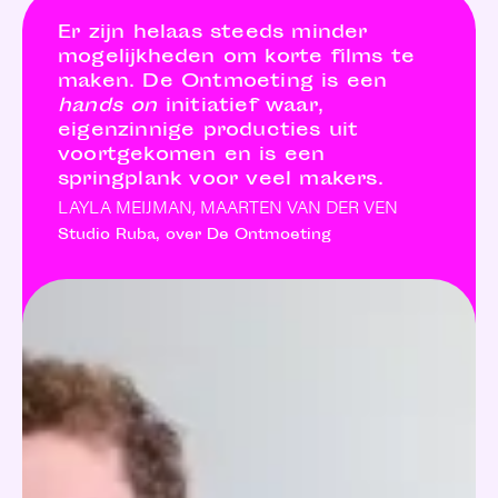
Er zijn helaas steeds minder
mogelijkheden om korte films te
maken. De Ontmoeting is een
hands on
initiatief waar,
eigenzinnige producties uit
voortgekomen en is een
springplank voor veel makers.
LAYLA MEIJMAN, MAARTEN VAN DER VEN
Studio Ruba, over De Ontmoeting