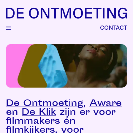
CONTACT
De Ontmoeting
,
Aware
en
De Klik
zijn er voor
filmmakers én
filmkijkers, voor