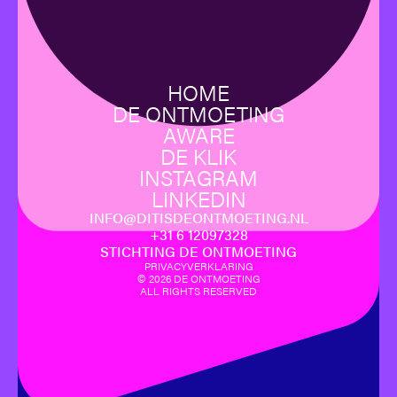
HOME
DE ONTMOETING
AWARE
DE KLIK
INSTAGRAM
LINKEDIN
INFO@DITISDEONTMOETING.NL
‪+31 6 12097328‬
STICHTING DE ONTMOETING
PRIVACYVERKLARING
©
2026
DE ONTMOETING
ALL RIGHTS RESERVED