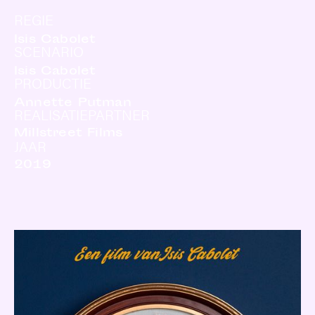
REGIE
Isis Cabolet
SCENARIO
Isis Cabolet
PRODUCTIE
Annette Putman
REALISATIEPARTNER
Millstreet Films
JAAR
2019