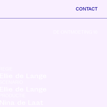
CONTACT
DE ONTMOETING 10
REGIE
Ellie de Lange
SCENARIO
Ellie de Lange
PRODUCTIE
Nina de Laat