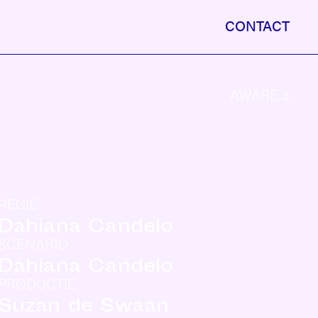
CONTACT
AWARE 3
REGIE
Dahiana Candelo
SCENARIO
Dahiana Candelo
PRODUCTIE
Suzan de Swaan