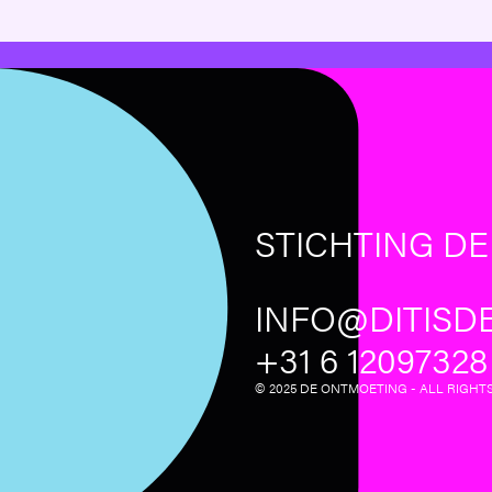
STICHTING D
INFO@DITISD
‪+31 6 12097328‬
© 2025 DE ONTMOETING - ALL RIGHT