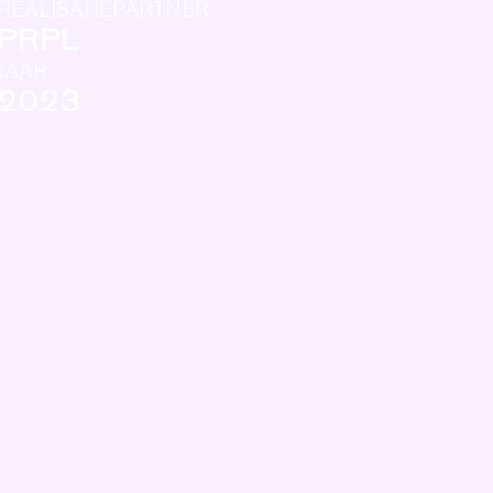
REALISATIEPARTNER
PRPL
JAAR
2023