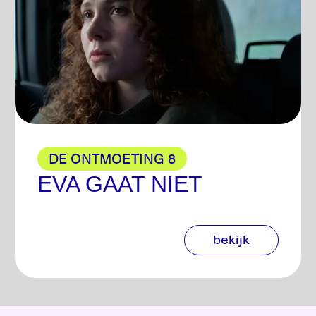
DE ONTMOETING 8
EVA GAAT NIET
bekijk