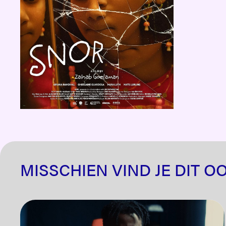
MISSCHIEN VIND JE DIT O