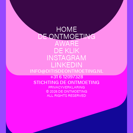
HOME
DE ONTMOETING
AWARE
DE KLIK
INSTAGRAM
LINKEDIN
INFO@DITISDEONTMOETING.NL
‪+31 6 12097328‬
STICHTING DE ONTMOETING
PRIVACYVERKLARING
©
2026
DE ONTMOETING
ALL RIGHTS RESERVED