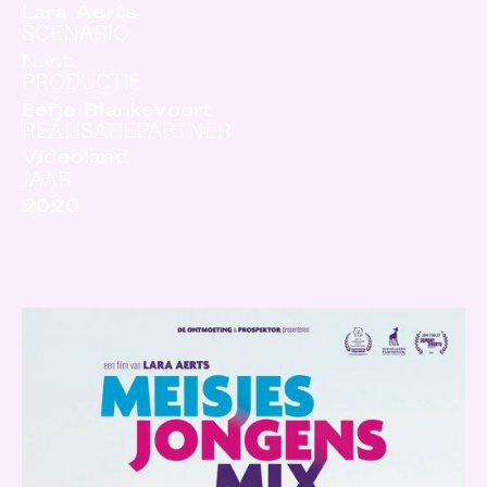
Lara Aerts
SCENARIO
N.v.t.
PRODUCTIE
Eefje Blankevoort
REALISATIEPARTNER
Videoland
JAAR
2020