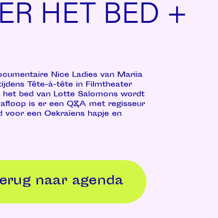
ER HET BED +
cumentaire Nice Ladies van Mariia
jdens Tête-à-tête in Filmtheater
r het bed van Lotte Salomons wordt
 afloop is er een Q&A met regisseur
d voor een Oekraïens hapje en
terug naar agenda