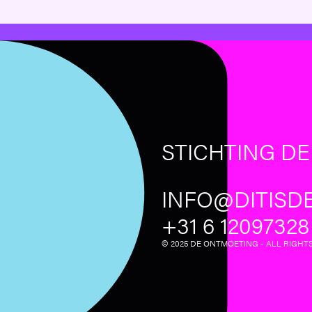
STICHTING D
INFO@DITISD
‪+31 6 12097328‬
© 2025 DE ONTMOETING - ALL RIGHT