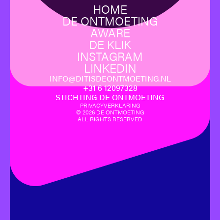
HOME
DE ONTMOETING
AWARE
DE KLIK
INSTAGRAM
LINKEDIN
INFO@DITISDEONTMOETING.NL
‪+31 6 12097328‬
STICHTING DE ONTMOETING
PRIVACYVERKLARING
©
2026
DE ONTMOETING
ALL RIGHTS RESERVED